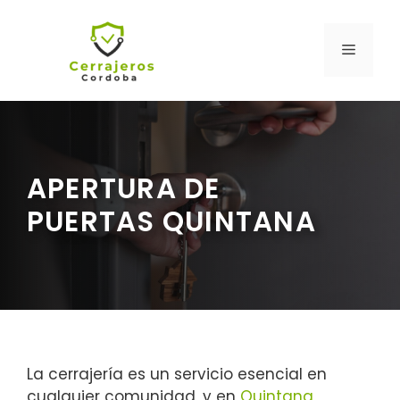
Saltar
al
MENÚ
contenido
APERTURA DE
PUERTAS QUINTANA
La cerrajería es un servicio esencial en
cualquier comunidad, y en
Quintana