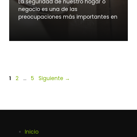
La seguridad de nuestro hogar o
negocio es una de las
preocupaciones más importantes en
Página
Página
Página
1
2
…
5
Siguiente
→
Inicio