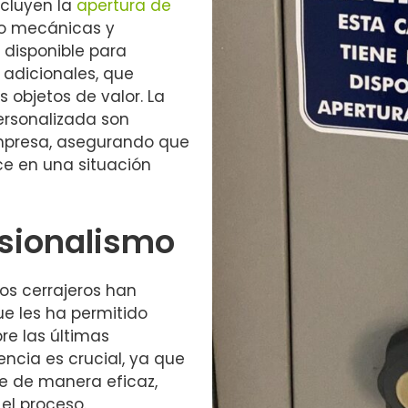
ncluyen la
apertura de
mo mecánicas y
 disponible para
 adicionales, que
 objetos de valor. La
personalizada son
empresa, asegurando que
ce en una situación
esionalismo
los cerrajeros han
ue les ha permitido
e las últimas
encia es crucial, ya que
ce de manera eficaz,
el proceso.