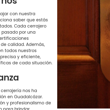
rnos
ajar con nuestra
rciona saber que estás
tados. Cada cerrajero
a pasado por una
ertificaciones
o de calidad. Además,
en todos nuestros
precisa y eficiente,
ficas de cada situación.
ianza
 cerrajería nos ha
ción en Guadalcázar.
ión y profesionalismo de
n para brindar