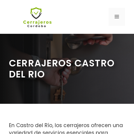
Saltar
al
MENÚ
contenido
CERRAJEROS CASTRO
DEL RIO
En Castro del Río, los cerrajeros ofrecen una
variedad de servicios esenciales para