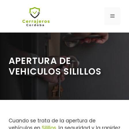
Saltar
al
MENÚ
contenido
APERTURA DE
VEHICULOS SILILLOS
Cuando se trata de la apertura de
vehículos en
Silillos
, la seguridad y la rapidez