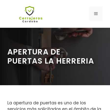
Saltar
al
MENÚ
contenido
APERTURA DE
PUERTAS LA HERRERIA
La apertura de puertas es uno de los
servicios más solicitados en el ámbito de la