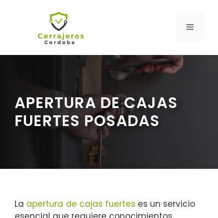
Saltar
al
MENÚ
contenido
APERTURA DE CAJAS
FUERTES POSADAS
La
apertura de cajas fuertes
es un servicio
esencial que requiere conocimientos