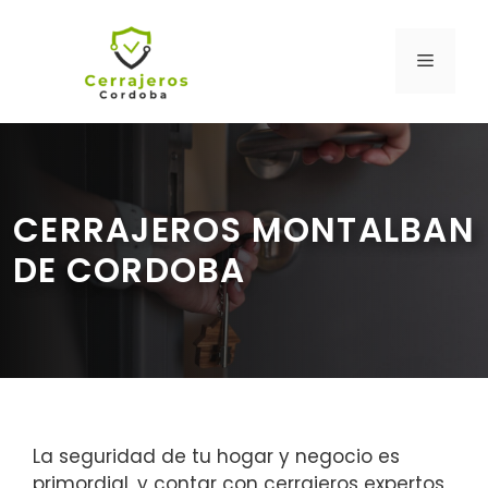
Saltar
al
MENÚ
contenido
CERRAJEROS MONTALBAN
DE CORDOBA
La seguridad de tu hogar y negocio es
primordial, y contar con cerrajeros expertos