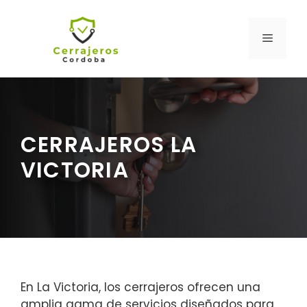
Saltar
al
MENÚ
contenido
CERRAJEROS LA
VICTORIA
En La Victoria, los cerrajeros ofrecen una
amplia gama de servicios diseñados para