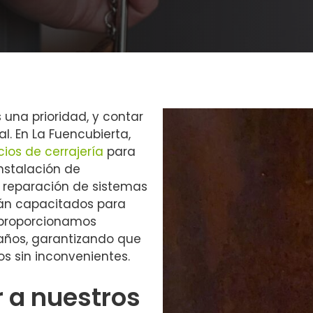
 una prioridad, y contar
l. En La Fuencubierta,
cios de cerrajería
para
instalación de
a reparación de sistemas
tán capacitados para
 proporcionamos
daños, garantizando que
s sin inconvenientes.
r a nuestros