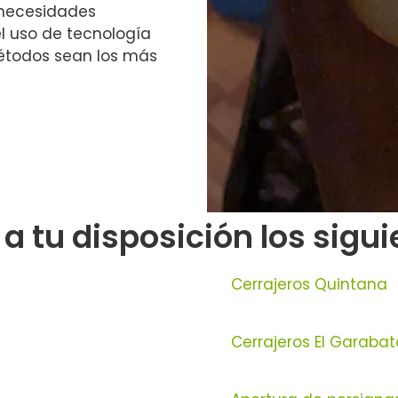
 necesidades
el uso de tecnología
étodos sean los más
tu disposición los siguie
Cerrajeros Quintana
Cerrajeros El Garabat