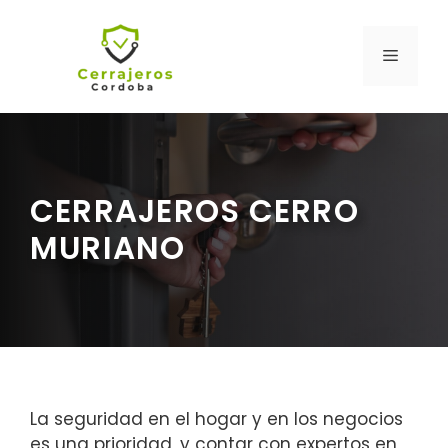
Saltar
al
MENÚ
contenido
CERRAJEROS CERRO
MURIANO
La seguridad en el hogar y en los negocios
es una prioridad, y contar con expertos en