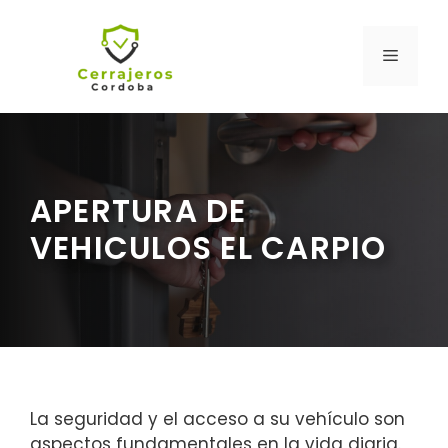
Saltar
al
MENÚ
contenido
APERTURA DE
VEHICULOS EL CARPIO
La seguridad y el acceso a su vehículo son
aspectos fundamentales en la vida diaria.