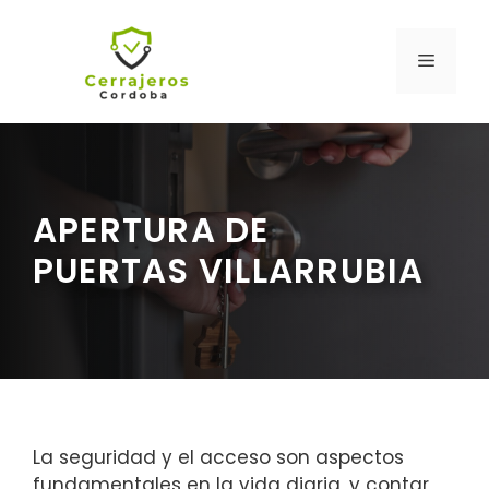
Saltar
al
MENÚ
contenido
APERTURA DE
PUERTAS VILLARRUBIA
La seguridad y el acceso son aspectos
fundamentales en la vida diaria, y contar