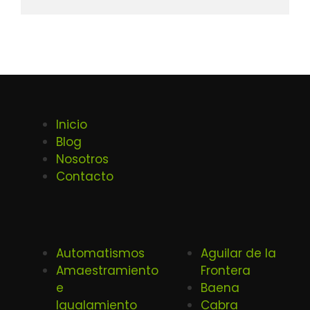
Inicio
Blog
Nosotros
Contacto
Automatismos
Aguilar de la
Amaestramiento
Frontera
e
Baena
Igualamiento
Cabra