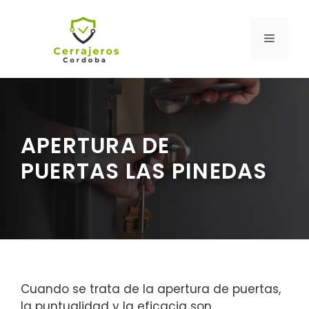
Saltar
al
MENÚ
contenido
APERTURA DE
PUERTAS LAS PINEDAS
Cuando se trata de la apertura de puertas,
la puntualidad y la eficacia son