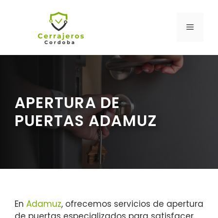
Saltar
al
MENÚ
contenido
APERTURA DE
PUERTAS ADAMUZ
En
Adamuz
, ofrecemos servicios de apertura
de puertas especializados para satisfacer